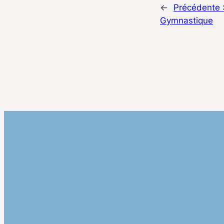
←
Précédente 
Gymnastique