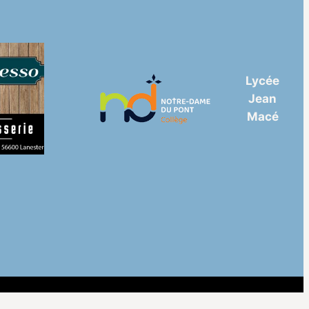
Lycée
Jean
Macé