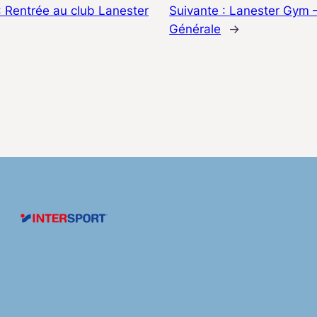
:
Rentrée au club Lanester
Suivante :
Lanester Gym 
Générale
→