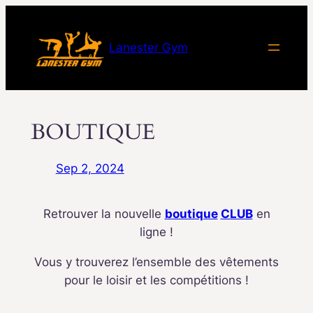
Aller
au
Lanester Gym
contenu
BOUTIQUE
Sep 2, 2024
Retrouver la nouvelle
boutique
CLUB
en
ligne !
Vous y trouverez l’ensemble des vêtements
pour le loisir et les compétitions !