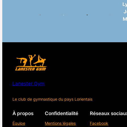
L
J
M
Lanester Gym
Le club de gymnastique du pays Lorientais
À propos
Confidentialité
Réseaux sociau
Équipe
Mentions légales
Facebook